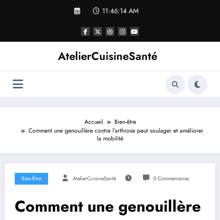
Aller
11:46:15 AM
au
contenu
AtelierCuisineSanté
Accueil
Bien-être
Comment une genouillère contre l’arthrose peut soulager et améliorer
la mobilité
Bien-Être
AtelierCuisineSanté
0 Commentaires
Comment une genouillère