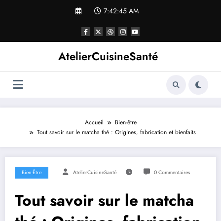
Aller
7:42:46 AM
au
contenu
AtelierCuisineSanté
Accueil
Bien-être
Tout savoir sur le matcha thé : Origines, fabrication et bienfaits
Bien-Être
AtelierCuisineSanté
0 Commentaires
Tout savoir sur le matcha