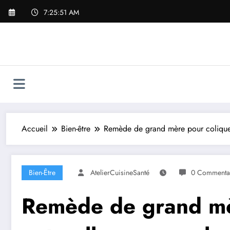
Aller
7:25:52 AM
au
contenu
Accueil
Bien-être
Remède de‌ grand ​mère pour colique 
Bien-Être
AtelierCuisineSanté
0 Commenta
Remède de‌ grand ​mè