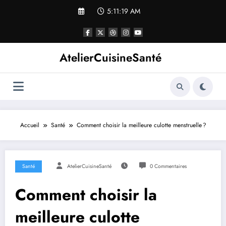
Aller
5:11:19 AM
au
contenu
AtelierCuisineSanté
Accueil
Santé
Comment choisir la meilleure culotte menstruelle ?
Santé
AtelierCuisineSanté
0 Commentaires
Comment choisir la
meilleure culotte