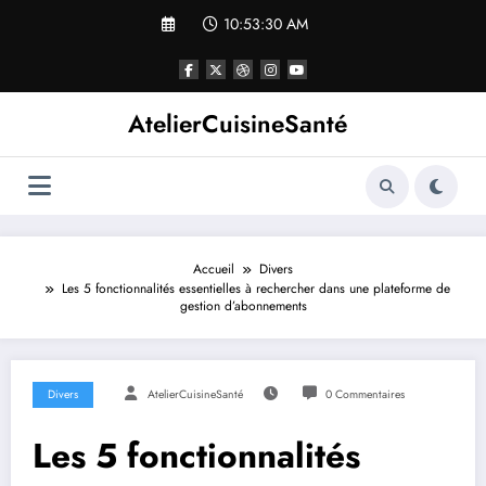
Aller
10:53:30 AM
au
contenu
AtelierCuisineSanté
Accueil
Divers
Les 5 fonctionnalités essentielles à rechercher dans une plateforme de
gestion d’abonnements
Divers
AtelierCuisineSanté
0 Commentaires
Les 5 fonctionnalités