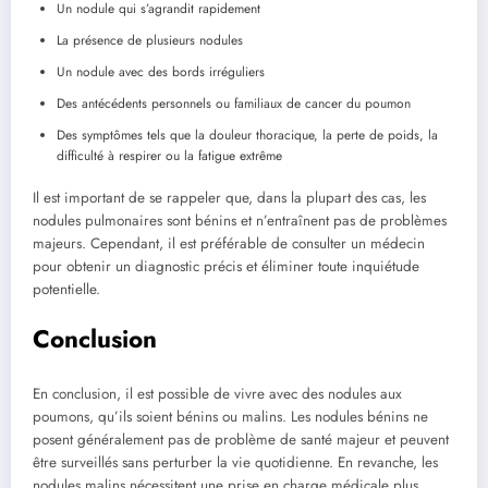
Un nodule qui s’agrandit rapidement
La présence de plusieurs nodules
Un nodule avec des bords irréguliers
Des antécédents personnels​ ou familiaux de cancer du poumon
Des symptômes tels​ que la douleur thoracique, la⁤ perte de poids, la
difficulté à respirer ou la fatigue extrême
Il est important ​de se ‍rappeler que, ⁢dans la plupart des‌ cas, les
nodules pulmonaires ⁣sont bénins et n’entraînent pas​ de problèmes
majeurs. Cependant,⁤ il est préférable de consulter un médecin
pour obtenir un diagnostic précis et éliminer toute inquiétude​
potentielle.
Conclusion
En⁢ conclusion, ​il ​est possible de vivre avec des nodules aux
poumons, qu’ils soient bénins ou malins. Les nodules bénins ne
posent généralement ​pas de problème de santé majeur‍ et peuvent
être surveillés sans perturber la‌ vie quotidienne. En revanche, les
nodules ‌malins⁢ nécessitent ⁤une prise en charge médicale plus