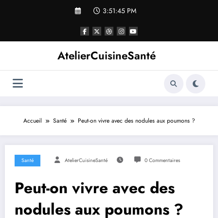
Aller
3:51:46 PM
au
contenu
AtelierCuisineSanté
Accueil
Santé
Peut-on vivre⁢ avec des nodules aux poumons ?
Santé
AtelierCuisineSanté
0 Commentaires
Peut-on vivre⁢ avec des
nodules aux poumons ?