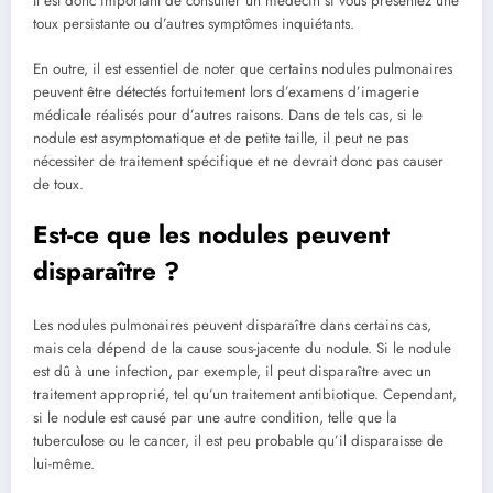
Il est donc important de consulter un médecin si vous présentez une
toux persistante ‌ou d’autres symptômes inquiétants.
En outre, il est essentiel de noter ​que certains⁢ nodules pulmonaires
peuvent être détectés fortuitement lors d’examens d’imagerie
médicale ⁤réalisés pour d’autres raisons. Dans de‍ tels cas, si le
nodule est asymptomatique et de petite​ taille, il⁣ peut ne pas‍
nécessiter de traitement spécifique et ne devrait donc pas causer⁢
de toux.
Est-ce que les⁤ nodules peuvent
⁤disparaître ?
Les nodules pulmonaires⁢ peuvent‌ disparaître ⁣dans certains cas,
mais cela dépend ⁤de la cause sous-jacente du nodule. Si le nodule
est dû à une ⁤infection, par exemple, ⁣il peut⁢ disparaître avec un
traitement approprié, tel qu’un traitement antibiotique. Cependant,
​si le nodule est causé par une autre condition, telle que la
tuberculose ou le ⁤cancer, il est peu probable qu’il disparaisse de
lui-même.