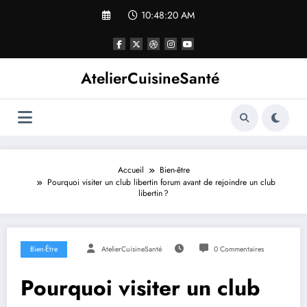
Aller
10:48:21 AM
au
contenu
AtelierCuisineSanté
Accueil
Bien-être
Pourquoi visiter un club libertin forum avant de rejoindre un club
libertin ?
Bien-Être
AtelierCuisineSanté
0 Commentaires
Pourquoi visiter un club